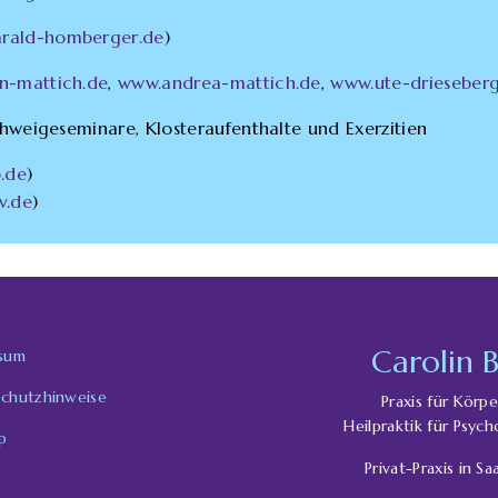
rald-homberger.de
)
n-mattich.de
,
www.andrea-mattich.de
,
www.ute-drieseber
chweigeseminare, Klosteraufenthalte und Exerzitien
.de
)
v.de
)
Carolin B
sum
chutzhinweise
Praxis für Körp
Heilpraktik für Psyc
p
Privat-Praxis in S