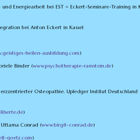
und Energiearbeit bei EST = Eckert-Seminare-Training in 
gration bei Anton Eckert in Kassel
.geistiges-heilen-ausbildung.com
)
riele Binder (
www.psychotherapie-ramstein.de
)
herzzentrierter Osteopathie. Upledger Institut Deutschland
iberte.de
)
t Uttama Conrad (
www.birgit-conrad.de
)
ell-goetz.com
)