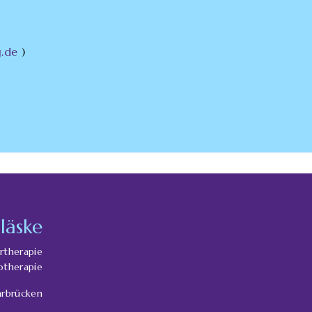
g.de
)
läske
ertherapie
hotherapie
aarbrücken